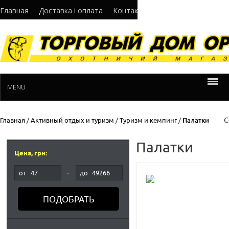
Главная
Доставка і оплата
Контакти
Про нас
Норматив
MENU
С
Главная
/
Активный отдых и туризм
/
Туризм и кемпинг
/
Палатки
Палатки
Цена, грн:
от
-
до
ПОДОБРАТЬ