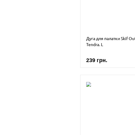
2
Sea To Summit
3
SKIF Outdoor
2
Snugpak
1
Starbaits
Дуга для палатки Skif Ou
Tendra. L
Trakker
Trimm
239 грн.
Vango (UK)