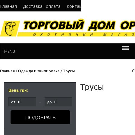
Главная
Доставка і оплата
Контакти
Про нас
Норматив
MENU
С
Главная
/
Одежда и экипировка
/
Трусы
Трусы
Цена, грн:
от
-
до
ПОДОБРАТЬ