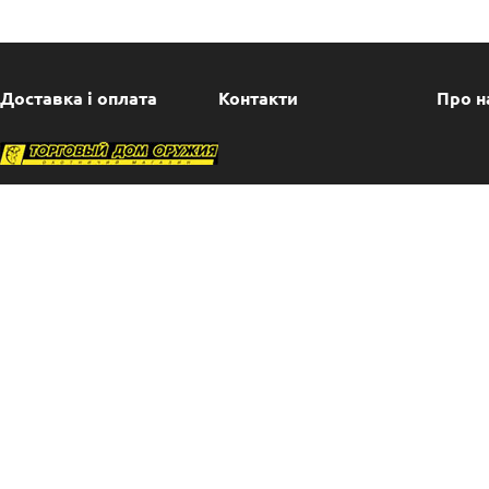
Beige
Yellow
Black
Доставка і оплата
Контакти
Про н
Green
Gray
Blue
Woodland
White