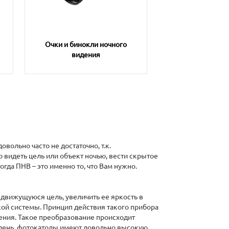
Очки и бинокли ночного
видения
ольно часто не достаточно, т.к.
 видеть цель или объект ночью, вести скрытое
огда ПНВ – это именно то, что Вам нужно.
движущуюся цель, увеличить ее яркость в
кой системы. Принцип действия такого прибора
ения. Такое преобразование происходит
 день, фотокатоды имеют довольно высокую