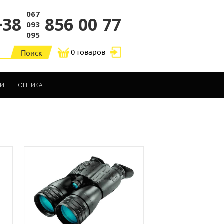
067
856
+38
00
77
093
095
0 товаров
ДИ
ОПТИКА