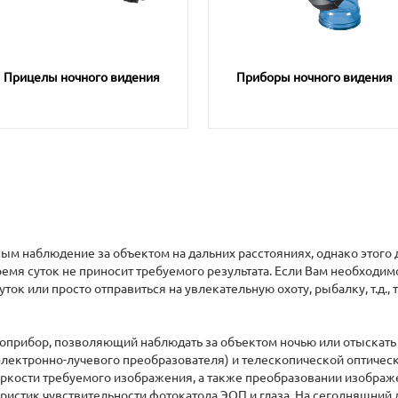
Прицелы ночного видения
Приборы ночного видения
наблюдение за объектом на дальних расстояниях, однако этого дов
емя суток не приносит требуемого результата. Если Вам необходимо
ок или просто отправиться на увлекательную охоту, рыбалку, т.д., т
топрибор, позволяющий наблюдать за объектом ночью или отыскать 
(электронно-лучевого преобразователя) и телескопической оптичес
ркости требуемого изображения, а также преобразовании изображ
ристик чувствительности фотокатода ЭОП и глаза. На сегодняшний