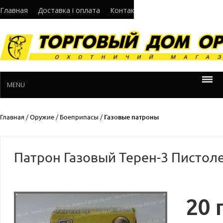
Главная
Доставка і оплата
Контакти
Про нас
Норматив
MENU
Главная
/
Оружие
/
Боеприпасы
/
Газовые патроны
Патрон Газовый Терен-3 Пистол
20
г