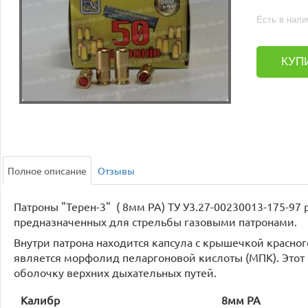
Есть в нали
КУП
Полное описание
Отзывы
Патроны "Терен-3" ( 8мм PA) ТУ У3.27-00230013-175-97
предназначенных для стрельбы газовыми патронами.
Внутри патрона находится капсула с крышечкой красно
является морфолид пеларгоновой кислоты (МПК). Этот 
оболочку верхних дыхательных путей.
Калибр
8мм РА