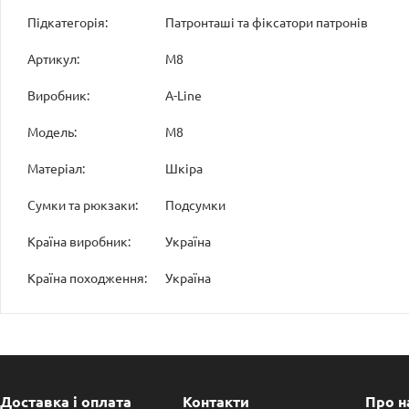
Підкатегорія:
Патронташі та фіксатори патронів
Артикул:
М8
Виробник:
A-Line
Модель:
М8
Матеріал:
Шкіра
Сумки та рюкзаки:
Подсумки
Країна виробник:
Україна
Країна походження:
Україна
Доставка і оплата
Контакти
Про н