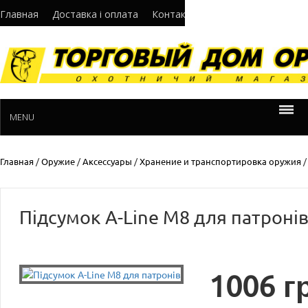
Главная
Доставка і оплата
Контакти
Про нас
Норматив
MENU
Главная
/
Оружие
/
Аксессуары
/
Хранение и транспортировка оружия
Підсумок A-Line М8 для патроні
1006
гр